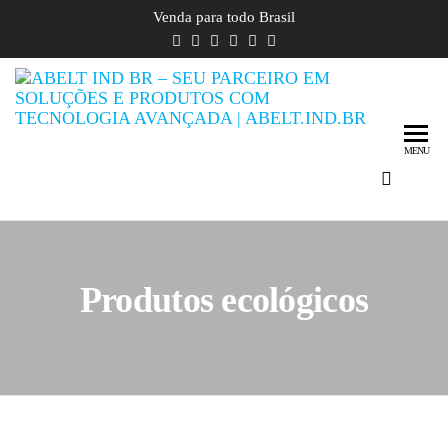
Venda para todo Brasil
ABe
Seu
parceir
– Se
em
MENU
em s
soluçõe
produto
pro
com
tecn
tecnolo
avançad
ava
Produtos ecológicos
ABe